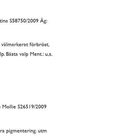
tina S58750/2009 Äg:
 välmarkerat förbröst,
p. Bästa valp Ment.: u,a.
h Mollie S26519/2009
bra pigmentering. utm