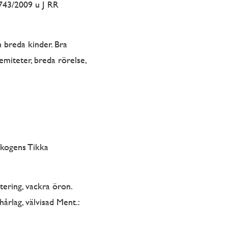
743/2009 u J RR
 breda kinder. Bra
emiteter, breda rörelse,
skogens Tikka
tering, vackra öron.
årlag, välvisad Ment.: