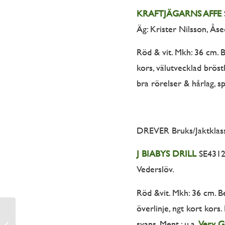
KRAFTJÄGARNS AFFE
Äg: Krister Nilsson, Åse
Röd & vit. Mkh: 36 cm. B
kors, välutvecklad bröst
bra rörelser & hårlag, s
DREVER Bruks/Jaktklas
J BIABYS DRILL
SE43122
Vederslöv.
Röd &vit. Mkh: 36 cm. Be
överlinje, ngt kort kors.
svans. Ment.: u,a.
Very Go
Lagan 2015