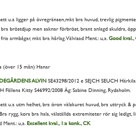
ett u.a ligger på övregränsen,mkt bra huvud, trevlig pigmente
s, bra bröstdjup men saknar förbröst, brant anlagd skuldra, öpp
fria armbågar, mkt bra hårlag. Välvisad Ment.: u,a.
Good kval.,
 (över 15 mån) Hanar
GDEGÅRDENS ALVIN
SE43298/2012 e SEJCH SEUCH Härkilas 
 Fållens Kitty S46992/2008 Äg: Sabine Dinning, Rydaholm.
Bett u.a utm helhet, bra öron välskuret huvud, bra uttryck &
 rygg, kors bra hals, välställda extremiteter rör sig ledigt, li
d Ment.: u,a.
Excellent kval., 1:a konk., CK