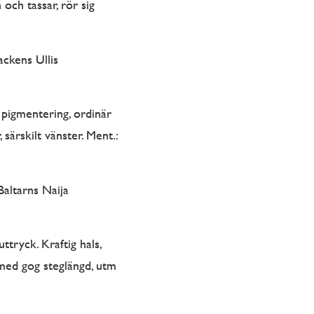
 och tassar, rör sig
ckens Ullis
 pigmentering, ordinär
särskilt vänster. Ment.:
altarns Naija
tryck. Kraftig hals,
 med gog steglängd, utm