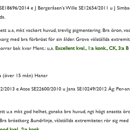
SE18696/2014 e J Bergeråsen’s Wille SE12654/2011 u J Simba
da.
ett u.a, mkt vackert huvud, trevlig pigmentering. Bra öron, va
korg med bra förbröst för sin ålder. Grova välställda extremit
porrar bak kvar Ment.: u,a.
Excellent kval., 1:a konk., CK, 3:a B
s (över 15 mån) Hanar
/2013 e Atos SE22600/2010 u Jana SE10249/2012 Äg: Per-and
tt u.a mkt god helhet, ganska bra huvud, ngt högt ansatta öron
 Bra bröstkorg &undrlinje, välställda extremiteter, rör sig med
od kval., 2:a konk.