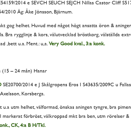
54159/2014 e SEVCH SEUCH SEJCH Nillas Castor Cliff S51
54/2010 Äg: Åke Jönsson, Bjärnum.
mkt gog helhet. Huvud med något högt ansatta öron & aningen
s. Bra rygglinje & kors, välutvecklad bröstkorg, välställda extr
ad ,bett u.a. Ment.: u,a.
Very Good kval., 3:a konk.
 (15 – 24 mån) Hanar
O
SE20700/2014 e J Skålgropens Eros I S43635/2009C u Falla
Axelsson, Korsberga.
t u.a utm helhet, välformad, önskas aningen tyngre, bra pimen
l markerat förbröst, välkroppad mkt bra ben, utm rörelser & h
konk., CK, 4:a B H/Tkl.