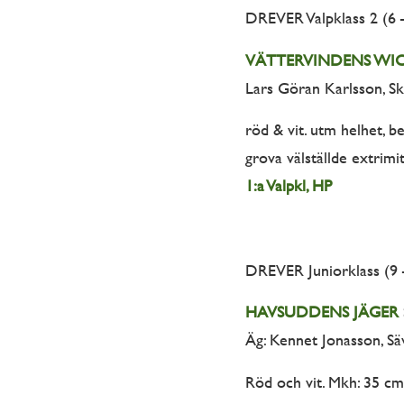
DREVER Valpklass 2 (6 
VÄTTERVINDENS WI
Lars Göran Karlsson, Ski
röd & vit. utm helhet, b
grova välställde extrimit
1:a Valpkl, HP
DREVER Juniorklass (9
HAVSUDDENS JÄGER
Äg: Kennet Jonasson, Sä
Röd och vit. Mkh: 35 cm