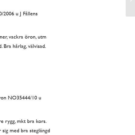
2006 u J Fållens
ner, vackra öron, utm
 Bra hårlag, välvisad.
ron NO35444/10 u
e rygg, mkt bra kors.
r sig med bra steglängd