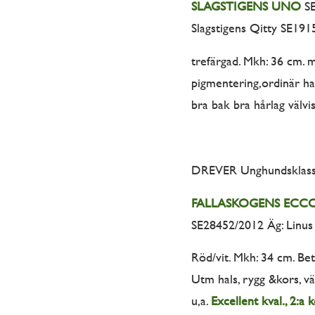
SLAGSTIGENS UNO
SE
Slagstigens Qitty SE191
trefärgad. Mkh: 36 cm. 
pigmentering,ordinär hal
bra bak bra hårlag välvis
DREVER Unghundsklass
FALLASKOGENS ECC
SE28452/2012 Äg: Linus 
Röd/vit. Mkh: 34 cm. Bet
Utm hals, rygg &kors, vä
u,a.
Excellent kval., 2:a 