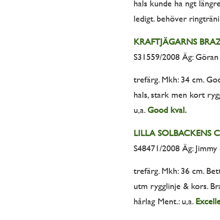
hals kunde ha ngt längre
ledigt. behöver ringträni
KRAFTJÄGARNS BRA
S31559/2008 Äg: Göran 
trefärg. Mkh: 34 cm. Go
hals, stark men kort ryg
u,a.
Good kval.
LILLA SOLBACKENS 
S48471/2008 Äg: Jimmy 
trefärg. Mkh: 36 cm. Bet
utm rygglinje & kors. Br
hårlag Ment.: u,a.
Excelle