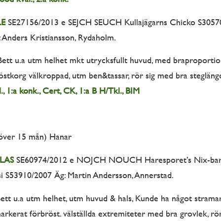
LE
SE27156/2013 e SEJCH SEUCH Kullajägarns Chicko S30570/
 Anders Kristiansson, Rydaholm.
Bett u.a utm helhet mkt utrycksfullt huvud, med braproportio
röstkorg välkroppad, utm ben&tassar, rör sig med bra steglängd.
., 1:a konk., Cert, CK, 1:a B H/Tkl., BIM
över 15 mån) Hanar
LAS
SE60974/2012 e NOJCH NOUCH Haresporet’s Nix-ba
 S53910/2007 Äg: Martin Andersson, Annerstad.
Bett u.a utm helhet, utm huvud & hals, Kunde ha något stramar
rkerat förbröst. välställda extremiteter med bra grovlek, rö