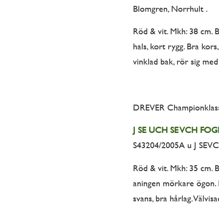
Blomgren, Norrhult .
Röd & vit. Mkh: 38 cm. B
hals, kort rygg. Bra kor
vinklad bak, rör sig med 
DREVER Championklass
J SE UCH SE VCH FO
S43204/2005A u J SEVCH
Röd & vit. Mkh: 35 cm. 
aningen mörkare ögon. Bra
svans, bra hårlag. Välvisa