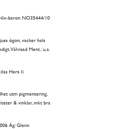
Nix-baron NO35444/10
jusa ögon, vacker hals
igt. Välvisad Ment.: u,a.
las Hera Ii
lhet utm pigmentering,
teter & vinklar, mkt bra
2006 Äg: Glenn