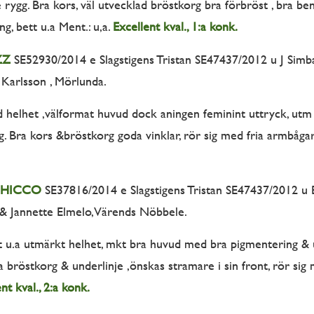
 rygg. Bra kors, väl utvecklad bröstkorg bra förbröst , bra ben
ng, bett u.a Ment.: u,a.
Excellent kval., 1:a konk.
ZZ
SE52930/2014 e Slagstigens Tristan SE47437/2012 u J Simba
Karlsson , Mörlunda.
d helhet ,välformat huvud dock aningen feminint uttryck, utm
g. Bra kors &bröstkorg goda vinklar, rör sig med fria armbågar, 
CHICCO
SE37816/2014 e Slagstigens Tristan SE47437/2012 u B
& Jannette Elmelo, Värends Nöbbele.
t u.a utmärkt helhet, mkt bra huvud med bra pigmentering & ut
a bröstkorg & underlinje ,önskas stramare i sin front, rör sig
nt kval., 2:a konk.