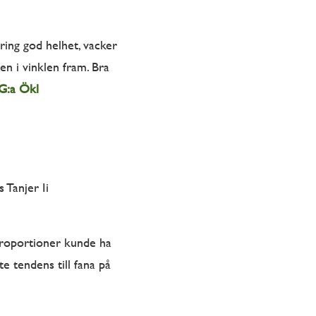
ring god helhet, vacker
en i vinklen fram. Bra
 G:a Ökl
Tanjer Ii
 proportioner kunde ha
te tendens till fana på