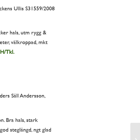
ckens Ullis S31559/2008
cker hals, utm rygg &
eter, välkroppad, mkt
 H/Tkl.
ers Säll Andersson,
. Bra hals, stark
 god steglängd, ngt glad
Ma