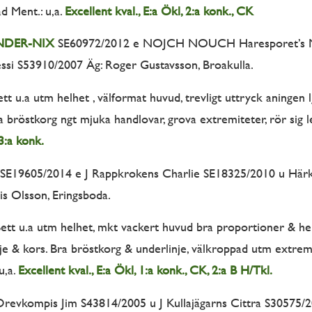
ad Ment.: u,a.
Excellent kval., E:a Ökl, 2:a konk., CK
NDER-NIX
SE60972/2012 e NOJCH NOUCH Haresporet’s 
si S53910/2007 Äg: Roger Gustavsson, Broakulla.
tt u.a utm helhet , välformat huvud, trevligt uttryck aningen l
a bröstkorg ngt mjuka handlovar, grova extremiteter, rör sig led
 3:a konk.
SE19605/2014 e J Rappkrokens Charlie SE18325/2010 u Härki
s Olsson, Eringsboda.
Bett u.a utm helhet, mkt vackert huvud bra proportioner & he
je & kors. Bra bröstkorg & underlinje, välkroppad utm extremi
u,a.
Excellent kval., E:a Ökl, 1:a konk., CK, 2:a B H/Tkl.
revkompis Jim S43814/2005 u J Kullajägarns Cittra S30575/