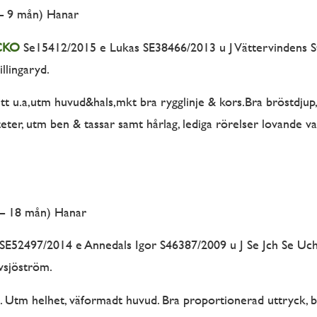
– 9 mån) Hanar
CKO
Se15412/2015 e Lukas SE38466/2013 u J Vättervindens S
llingaryd.
ett u.a,utm huvud&hals,mkt bra rygglinje & kors.Bra bröstdjup,
eter, utm ben & tassar samt hårlag, lediga rörelser lovande val
 – 18 mån) Hanar
SE52497/2014 e Annedals Igor S46387/2009 u J Se Jch Se Uc
vsjöström.
. Utm helhet, väformadt huvud. Bra proportionerad uttryck, 