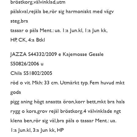
bröstkorg,välvinklad,utm
pälskval,rejäla be,rör sig harmoniskt med vägv
steg,bra
tassar o päls Ment.: ua. 1:a Jun.kl, 1:a Jun kk,
HP, CK, 4:a Btkl
JAZZA S44332/2009 e Kajemosse Gessle
S50826/2006 u
Chila S51802/2005
röd o vit. Mkh: 33 cm. Utmärkt typ. Fem huvud mkt
goda
pigg aning högt ansatta öron,korr bett,mkt bra hals
rygg o kors,grov rejäl bröstkorg.4 välvinklade ngt
klena ben,rör sig väl,bra päls o tassar Ment.: ua.
1:a Jun.kl, 3:a Jun kk, HP