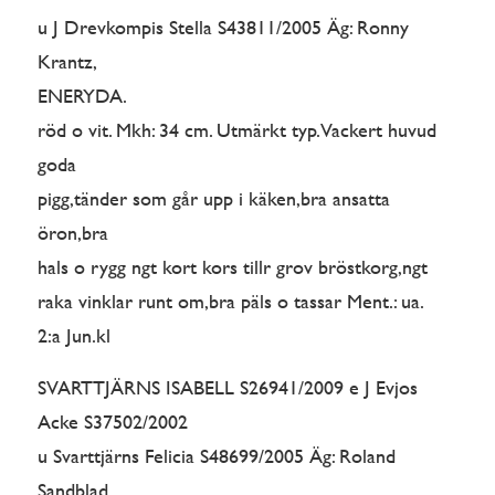
u J Drevkompis Stella S43811/2005 Äg: Ronny
Krantz,
ENERYDA.
röd o vit. Mkh: 34 cm. Utmärkt typ. Vackert huvud
goda
pigg,tänder som går upp i käken,bra ansatta
öron,bra
hals o rygg ngt kort kors tillr grov bröstkorg,ngt
raka vinklar runt om,bra päls o tassar Ment.: ua.
2:a Jun.kl
SVARTTJÄRNS ISABELL S26941/2009 e J Evjos
Acke S37502/2002
u Svarttjärns Felicia S48699/2005 Äg: Roland
Sandblad,