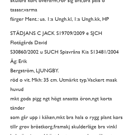
skuldra kort överarm,rör sig bra,bra päls o
tassar,varma
färger Ment.: ua. 1:a Ungh.kl, 1:a Ungh.kk, HP
STÄDJANS C JACK S19709/2009 e SJCH
Flotägårds David
S30860/2002 u SUCH Spisvråns Kia S13481/2004
Äg: Erik
Bergström, LJUNGBY.
röd o vit. Mkh: 35 cm. Utmärkt typ. Vackert mask
huvud
mkt goda pigg ngt högt ansatta öron,ngt korta
tänder
som går upp i käken,mkt bra hals o rygg plant kors
tillr grov bröstkorg,framskj skulderläge bra vinkl