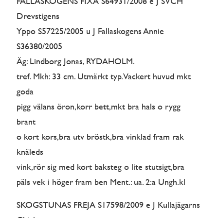
FALLASKOGENS FIXA S64931/2008 e J SVCH
Drevstigens
Yppo S57225/2005 u J Fallaskogens Annie
S36380/2005
Äg: Lindborg Jonas, RYDAHOLM.
tref. Mkh: 33 cm. Utmärkt typ. Vackert huvud mkt
goda
pigg välans öron,korr bett,mkt bra hals o rygg
brant
o kort kors,bra utv bröstk,bra vinklad fram rak
knäleds
vink,rör sig med kort baksteg o lite stutsigt,bra
päls vek i höger fram ben Ment.: ua. 2:a Ungh.kl
SKOGSTUNAS FREJA S17598/2009 e J Kullajägarns