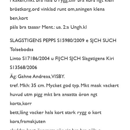
bröstkorg,ord vinklad runt om,aningen klena
ben,kort
päls bra tassar Ment.: ua. 2:a Ungh.kl
SLAGSTIGENS PEPPS S15980/2009 e SJCH SUCH
Tolsebodas
Linto S17186/2004 u FIJCH SJCH Slagstigens Kiri
S13568/2006
Äg: Gahne Andreas, VISBY.
tref. Mkh: 35 cm. Mycket god typ. Mkt mask vackert
huvud utm pigg mkt bra ansatta öron ngt
korta,korr
bett,lång vacker hals kort stark rygg o kort
kors,framskjuten