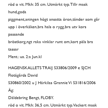
röd o vit. Mkh: 35 cm. Utmärkt typ. Tillr mask
hund,goda
piggment,aningen högt ansatta öron,tänder som går
upp i överkäken,bra hals o rygg,bra utv kors
passande
bröstkorg,ngt raka vinklar runt om,kort päls bra
tassar
Ment.: ua. 2:a Jun.kl
HAGENSKALLETS TRAIJ S33806/2009 e SJCH
Flotägårds David
S30860/2002 u J Härkilas Grannie Vi S31816/2006
Äg:
Däldebring Bengt, FLOBY.
röd o vit. Mkh: 36,5 cm. Utmärkt typ. Vackert mask