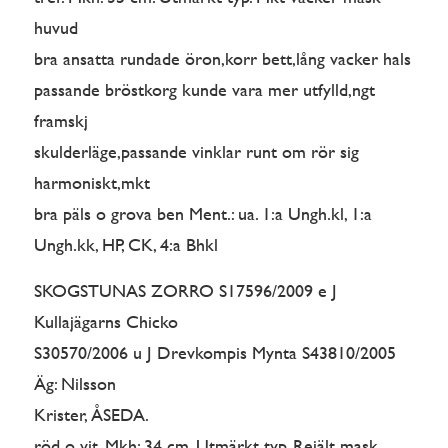
huvud
bra ansatta rundade öron,korr bett,lång vacker hals
passande bröstkorg kunde vara mer utfylld,ngt
framskj
skulderläge,passande vinklar runt om rör sig
harmoniskt,mkt
bra päls o grova ben Ment.: ua. 1:a Ungh.kl, 1:a
Ungh.kk, HP, CK, 4:a Bhkl
SKOGSTUNAS ZORRO S17596/2009 e J
Kullajägarns Chicko
S30570/2006 u J Drevkompis Mynta S43810/2005
Äg: Nilsson
Krister, ÅSEDA.
röd o vit. Mkh: 34 cm. Utmärkt typ. Rejält mask