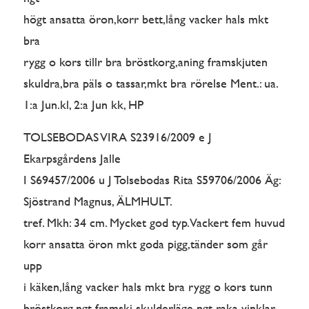
högt ansatta öron,korr bett,lång vacker hals mkt
bra
rygg o kors tillr bra bröstkorg,aning framskjuten
skuldra,bra päls o tassar,mkt bra rörelse Ment.: ua.
1:a Jun.kl, 2:a Jun kk, HP
TOLSEBODAS VIRA S23916/2009 e J
Ekarpsgårdens Jalle
I S69457/2006 u J Tolsebodas Rita S59706/2006 Äg:
Sjöstrand Magnus, ÄLMHULT.
tref. Mkh: 34 cm. Mycket god typ. Vackert fem huvud
korr ansatta öron mkt goda pigg,tänder som går
upp
i käken,lång vacker hals mkt bra rygg o kors tunn
bröstkorg,ngt framskj skulderläge ngt raka vinklar