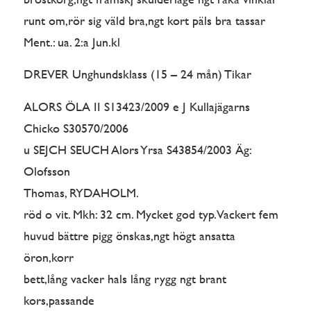
runt om,rör sig väld bra,ngt kort päls bra tassar
Ment.: ua. 2:a Jun.kl
DREVER Unghundsklass (15 – 24 mån) Tikar
ALORS ÖLA II S13423/2009 e J Kullajägarns
Chicko S30570/2006
u SEJCH SEUCH Alors Yrsa S43854/2003 Äg:
Olofsson
Thomas, RYDAHOLM.
röd o vit. Mkh: 32 cm. Mycket god typ. Vackert fem
huvud bättre pigg önskas,ngt högt ansatta
öron,korr
bett,lång vacker hals lång rygg ngt brant
kors,passande