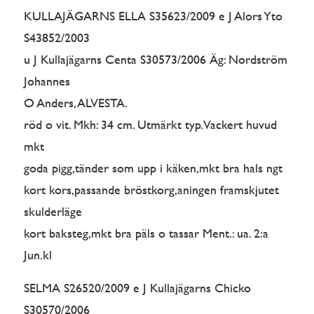
KULLAJÄGARNS ELLA S35623/2009 e J Alors Yto
S43852/2003
u J Kullajägarns Centa S30573/2006 Äg: Nordström
Johannes
O Anders, ALVESTA.
röd o vit. Mkh: 34 cm. Utmärkt typ. Vackert huvud
mkt
goda pigg,tänder som upp i käken,mkt bra hals ngt
kort kors,passande bröstkorg,aningen framskjutet
skulderläge
kort baksteg,mkt bra päls o tassar Ment.: ua. 2:a
Jun.kl
SELMA S26520/2009 e J Kullajägarns Chicko
S30570/2006