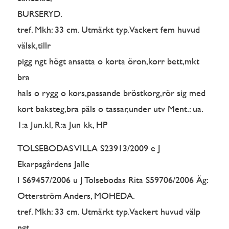
BURSERYD.
tref. Mkh: 33 cm. Utmärkt typ. Vackert fem huvud
välsk,tillr
pigg ngt högt ansatta o korta öron,korr bett,mkt
bra
hals o rygg o kors,passande bröstkorg,rör sig med
kort baksteg,bra päls o tassar,under utv Ment.: ua.
1:a Jun.kl, R:a Jun kk, HP
TOLSEBODAS VILLA S23913/2009 e J
Ekarpsgårdens Jalle
I S69457/2006 u J Tolsebodas Rita S59706/2006 Äg:
Otterström Anders, MOHEDA.
tref. Mkh: 33 cm. Utmärkt typ. Vackert huvud välp
ngt