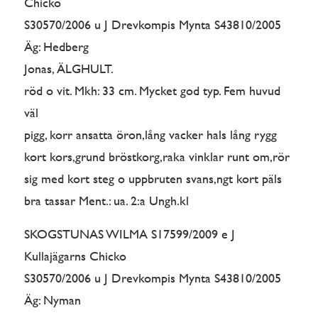
Chicko
S30570/2006 u J Drevkompis Mynta S43810/2005
Äg: Hedberg
Jonas, ÄLGHULT.
röd o vit. Mkh: 33 cm. Mycket god typ. Fem huvud
väl
pigg, korr ansatta öron,lång vacker hals lång rygg
kort kors,grund bröstkorg,raka vinklar runt om,rör
sig med kort steg o uppbruten svans,ngt kort päls
bra tassar Ment.: ua. 2:a Ungh.kl
SKOGSTUNAS WILMA S17599/2009 e J
Kullajägarns Chicko
S30570/2006 u J Drevkompis Mynta S43810/2005
Äg: Nyman