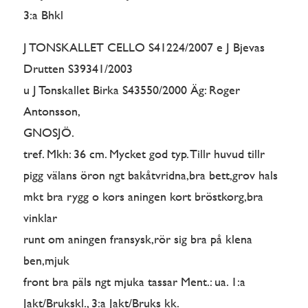
3:a Bhkl
J TONSKALLET CELLO S41224/2007 e J Bjevas
Drutten S39341/2003
u J Tonskallet Birka S43550/2000 Äg: Roger
Antonsson,
GNOSJÖ.
tref. Mkh: 36 cm. Mycket god typ. Tillr huvud tillr
pigg välans öron ngt bakåtvridna,bra bett,grov hals
mkt bra rygg o kors aningen kort bröstkorg,bra
vinklar
runt om aningen fransysk,rör sig bra på klena
ben,mjuk
front bra päls ngt mjuka tassar Ment.: ua. 1:a
Jakt/Brukskl., 3:a Jakt/Bruks kk.