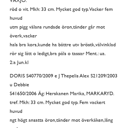
VÄXJÖ.
röd o vit. Mkh: 33 cm. Mycket god typ. Vacker fem
huvud
utm pigg välans rundade öron,tänder går mot
överk,vacker
hals bra kors,kunde ha bättre utv bröstk,välvinklad
rör sig lätt o ledigt,bra päls o tassar Ment.: ua.
2:a Jun.kl
DORIS S40770/2009 e J Thepelis Alex S21209/2003
u Debbie
S41650/2006 Äg: Herskanen Marika, MARKARYD.
tref. Mkh: 33 cm. Mycket god typ. Fem vackert
huvud
ngt högt ansatta öron,tänder mot överkäken,lång