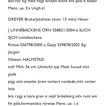
bak,rör sig med högt bruten svans bra päls o tassar
Ment.: ua. 3:a Ungh.kl
DREVER Bruks/Jaktklass (över 15 mån) Hanar
J LINNÉBACKENS ÖRN S58821/2004 e SUCH
SJCH Linnébackens
Rintus S36798/2000 u Gajsy S39878/2002 Äg:
Jörgen
Nilsson, HALMSTAD.
tref. Mkh: 36 cm. Utmärkt typ. Mask huvud mkt
goda
pigg utm ansatta öron vackert rundade,mkt vacker
hals
bra rygg o kors grov o rejäl bröstkorg,välv runt om
fin päls,harmoniska rörelse Ment.: ua. 1:a