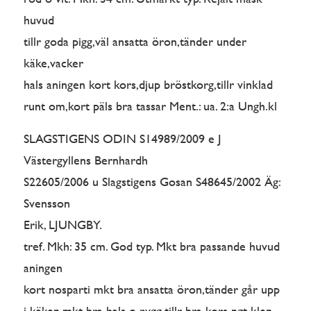
huvud
tillr goda pigg,väl ansatta öron,tänder under
käke,vacker
hals aningen kort kors,djup bröstkorg,tillr vinklad
runt om,kort päls bra tassar Ment.: ua. 2:a Ungh.kl
SLAGSTIGENS ODIN S14989/2009 e J
Västergyllens Bernhardh
S22605/2006 u Slagstigens Gosan S48645/2002 Äg:
Svensson
Erik, LJUNGBY.
tref. Mkh: 35 cm. God typ. Mkt bra passande huvud
aningen
kort nosparti mkt bra ansatta öron,tänder går upp
i käken,mkt bra hals o rygg,tillr bra kors ngt klen