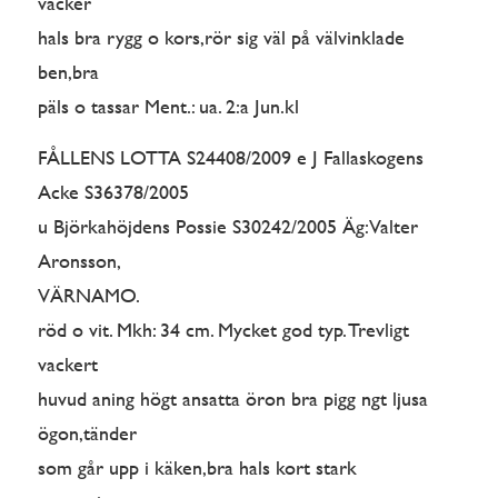
vacker
hals bra rygg o kors,rör sig väl på välvinklade
ben,bra
päls o tassar Ment.: ua. 2:a Jun.kl
FÅLLENS LOTTA S24408/2009 e J Fallaskogens
Acke S36378/2005
u Björkahöjdens Possie S30242/2005 Äg: Valter
Aronsson,
VÄRNAMO.
röd o vit. Mkh: 34 cm. Mycket god typ. Trevligt
vackert
huvud aning högt ansatta öron bra pigg ngt ljusa
ögon,tänder
som går upp i käken,bra hals kort stark