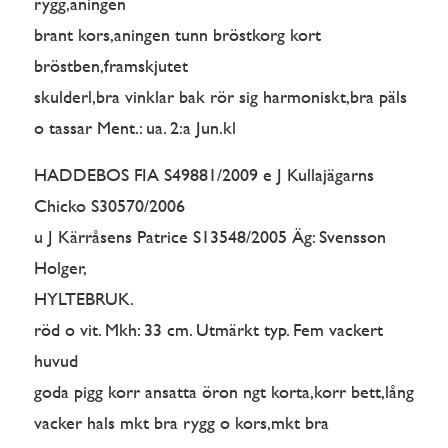
rygg,aningen
brant kors,aningen tunn bröstkorg kort
bröstben,framskjutet
skulderl,bra vinklar bak rör sig harmoniskt,bra päls
o tassar Ment.: ua. 2:a Jun.kl
HADDEBOS FIA S49881/2009 e J Kullajägarns
Chicko S30570/2006
u J Kärråsens Patrice S13548/2005 Äg: Svensson
Holger,
HYLTEBRUK.
röd o vit. Mkh: 33 cm. Utmärkt typ. Fem vackert
huvud
goda pigg korr ansatta öron ngt korta,korr bett,lång
vacker hals mkt bra rygg o kors,mkt bra