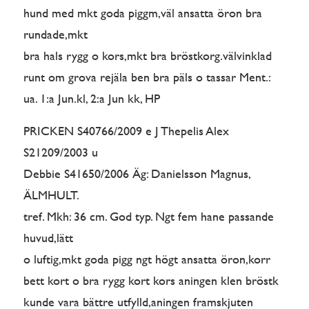
hund med mkt goda piggm,väl ansatta öron bra
rundade,mkt
bra hals rygg o kors,mkt bra bröstkorg.välvinklad
runt om grova rejäla ben bra päls o tassar Ment.:
ua. 1:a Jun.kl, 2:a Jun kk, HP
PRICKEN S40766/2009 e J Thepelis Alex
S21209/2003 u
Debbie S41650/2006 Äg: Danielsson Magnus,
ÄLMHULT.
tref. Mkh: 36 cm. God typ. Ngt fem hane passande
huvud,lätt
o luftig,mkt goda pigg ngt högt ansatta öron,korr
bett kort o bra rygg kort kors aningen klen bröstk
kunde vara bättre utfylld,aningen framskjuten