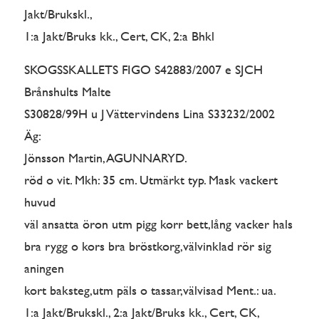
Jakt/Brukskl.,
1:a Jakt/Bruks kk., Cert, CK, 2:a Bhkl
SKOGSSKALLETS FIGO S42883/2007 e SJCH
Brånshults Malte
S30828/99H u J Vättervindens Lina S33232/2002
Äg:
Jönsson Martin, AGUNNARYD.
röd o vit. Mkh: 35 cm. Utmärkt typ. Mask vackert
huvud
väl ansatta öron utm pigg korr bett,lång vacker hals
bra rygg o kors bra bröstkorg,välvinklad rör sig
aningen
kort baksteg,utm päls o tassar,välvisad Ment.: ua.
1:a Jakt/Brukskl., 2:a Jakt/Bruks kk., Cert, CK,