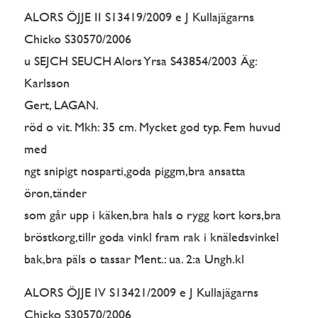
ALORS ÖJJE II S13419/2009 e J Kullajägarns
Chicko S30570/2006
u SEJCH SEUCH Alors Yrsa S43854/2003 Äg:
Karlsson
Gert, LAGAN.
röd o vit. Mkh: 35 cm. Mycket god typ. Fem huvud
med
ngt snipigt nosparti,goda piggm,bra ansatta
öron,tänder
som går upp i käken,bra hals o rygg kort kors,bra
bröstkorg,tillr goda vinkl fram rak i knäledsvinkel
bak,bra päls o tassar Ment.: ua. 2:a Ungh.kl
ALORS ÖJJE IV S13421/2009 e J Kullajägarns
Chicko S30570/2006