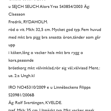
u SEJCH SEUCH Alors Yrsa S43854/2003 Äg:
Claesson
Fredrik, RYDAHOLM.
röd o vit. Mkh: 32,5 cm. Mycket god typ. Fem huvud
med mkt bra pigg bra ansatta öron,tänder som går
upp
i käken,lång o vacker hals mkt bra rygg o
kors,passande
bröstkorg mkt välvinklad,rör sig väl,välvisad Ment.:
ua. 2:a Ungh.kl
IRO NO45310/2009 e u Linnébackens Filippa
S20981/2006B
Äg: Rolf Svartängen, KVELDE.
tref. Mkh: 35 cm. Utmärkt typ. Mkt vacker mask