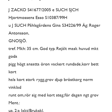
J ZACKO S41677/2005 e SUCH SJCH
Hjortmossens Esso S10387/99H
u J SUCH Påhlsgårdens Gina S34226/99 Äg: Roger
Antonsson,
GNOSJÖ.
tref. Mkh: 35 cm. God typ. Rejält mask huvud mkt
goda
pigg högt ansatta öron vackert rundade,korr bett
kort
hals kort stark rygg,grov djup bröstkorg norm
vinklad
runt om,rör sig med kort steg,för dagen ngt grov
Ment.:
ua. 2:a Jakt/Brukskl.