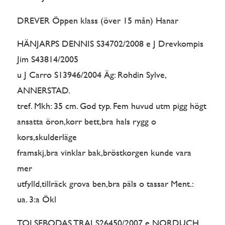
DREVER Öppen klass (över 15 mån) Hanar
HÄNJARPS DENNIS S34702/2008 e J Drevkompis
Jim S43814/2005
u J Carro S13946/2004 Äg: Rohdin Sylve,
ANNERSTAD.
tref. Mkh: 35 cm. God typ. Fem huvud utm pigg högt
ansatta öron,korr bett,bra hals rygg o
kors,skulderläge
framskj,bra vinklar bak,bröstkorgen kunde vara
mer
utfylld,tillräck grova ben,bra päls o tassar Ment.:
ua. 3:a Ökl
TOLSEBODAS TRAJ S26450/2007 e NORDUCH