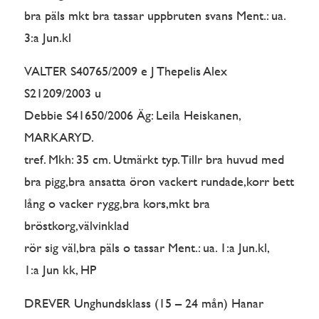
bra päls mkt bra tassar uppbruten svans Ment.: ua.
3:a Jun.kl
VALTER S40765/2009 e J Thepelis Alex
S21209/2003 u
Debbie S41650/2006 Äg: Leila Heiskanen,
MARKARYD.
tref. Mkh: 35 cm. Utmärkt typ. Tillr bra huvud med
bra pigg,bra ansatta öron vackert rundade,korr bett
lång o vacker rygg,bra kors,mkt bra
bröstkorg,välvinklad
rör sig väl,bra päls o tassar Ment.: ua. 1:a Jun.kl,
1:a Jun kk, HP
DREVER Unghundsklass (15 – 24 mån) Hanar