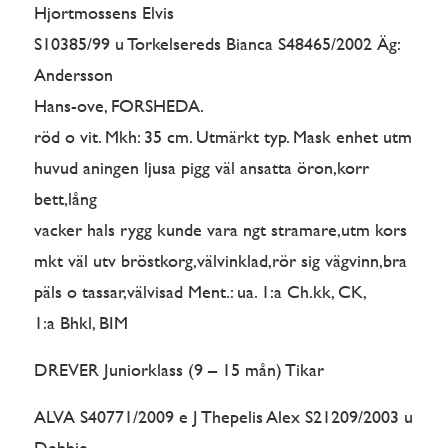
Hjortmossens Elvis
S10385/99 u Torkelsereds Bianca S48465/2002 Äg:
Andersson
Hans-ove, FORSHEDA.
röd o vit. Mkh: 35 cm. Utmärkt typ. Mask enhet utm
huvud aningen ljusa pigg väl ansatta öron,korr
bett,lång
vacker hals rygg kunde vara ngt stramare,utm kors
mkt väl utv bröstkorg,välvinklad,rör sig vägvinn,bra
päls o tassar,välvisad Ment.: ua. 1:a Ch.kk, CK,
1:a Bhkl, BIM
DREVER Juniorklass (9 – 15 mån) Tikar
ALVA S40771/2009 e J Thepelis Alex S21209/2003 u
Debbie