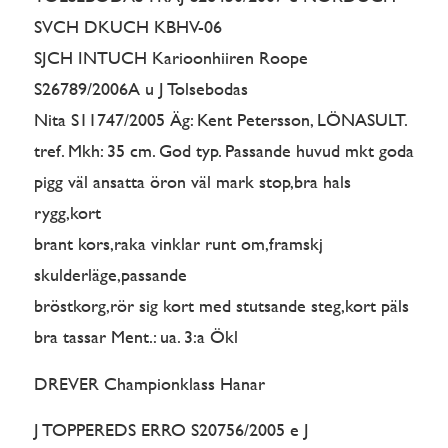
SVCH DKUCH KBHV-06
SJCH INTUCH Karioonhiiren Roope
S26789/2006A u J Tolsebodas
Nita S11747/2005 Äg: Kent Petersson, LÖNASULT.
tref. Mkh: 35 cm. God typ. Passande huvud mkt goda
pigg väl ansatta öron väl mark stop,bra hals
rygg,kort
brant kors,raka vinklar runt om,framskj
skulderläge,passande
bröstkorg,rör sig kort med stutsande steg,kort päls
bra tassar Ment.: ua. 3:a Ökl
DREVER Championklass Hanar
J TOPPEREDS ERRO S20756/2005 e J