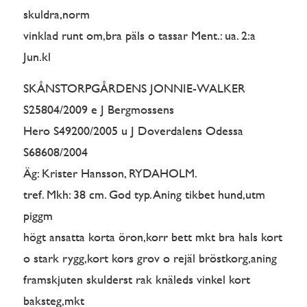
skuldra,norm
vinklad runt om,bra päls o tassar Ment.: ua. 2:a
Jun.kl
SKÅNSTORPGÅRDENS JONNIE-WALKER
S25804/2009 e J Bergmossens
Hero S49200/2005 u J Doverdalens Odessa
S68608/2004
Äg: Krister Hansson, RYDAHOLM.
tref. Mkh: 38 cm. God typ. Aning tikbet hund,utm
piggm
högt ansatta korta öron,korr bett mkt bra hals kort
o stark rygg,kort kors grov o rejäl bröstkorg,aning
framskjuten skulderst rak knäleds vinkel kort
baksteg,mkt