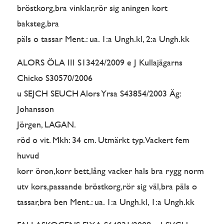
bröstkorg,bra vinklar,rör sig aningen kort
baksteg,bra
päls o tassar Ment.: ua. 1:a Ungh.kl, 2:a Ungh.kk
ALORS ÖLA III S13424/2009 e J Kullajägarns
Chicko S30570/2006
u SEJCH SEUCH Alors Yrsa S43854/2003 Äg:
Johansson
Jörgen, LAGAN.
röd o vit. Mkh: 34 cm. Utmärkt typ. Vackert fem
huvud
korr öron,korr bett,lång vacker hals bra rygg norm
utv kors,passande bröstkorg,rör sig väl,bra päls o
tassar,bra ben Ment.: ua. 1:a Ungh.kl, 1:a Ungh.kk