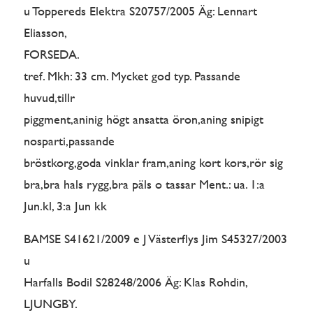
u Toppereds Elektra S20757/2005 Äg: Lennart
Eliasson,
FORSEDA.
tref. Mkh: 33 cm. Mycket god typ. Passande
huvud,tillr
piggment,aninig högt ansatta öron,aning snipigt
nosparti,passande
bröstkorg,goda vinklar fram,aning kort kors,rör sig
bra,bra hals rygg,bra päls o tassar Ment.: ua. 1:a
Jun.kl, 3:a Jun kk
BAMSE S41621/2009 e J Västerflys Jim S45327/2003
u
Harfalls Bodil S28248/2006 Äg: Klas Rohdin,
LJUNGBY.