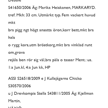
S41650/2006 Äg: Marika Heiskanen, MARKARYD.
tref. Mkh: 33 cm. Utmärkt typ. Fem vackert huvud
mkt
bra pigg ngt högt ansatta öron,korr bett,mkt bra
hals
o rygg kors,utm bröstkorg,mkt bra vinklad runt
om,grova
rejäla ben rör sig väl,bra päls o tassar Ment.: ua.
1:a Jun.kl, 4:a Jun kk, HP
ASSI S26518/2009 e J Kullajägarns Chicko
S30570/2006
u J Drevkompis Stella S43811/2005 Äg: Kjellman
Martin,