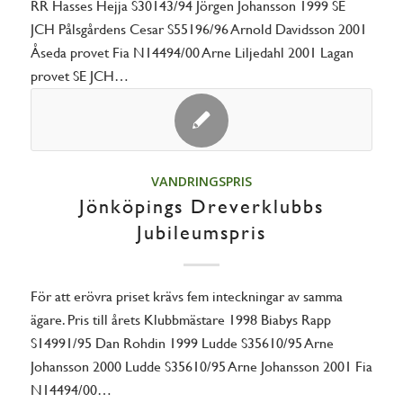
RR Hasses Hejja S30143/94 Jörgen Johansson 1999 SE
JCH Pålsgårdens Cesar S55196/96 Arnold Davidsson 2001
Åseda provet Fia N14494/00 Arne Liljedahl 2001 Lagan
provet SE JCH…
VANDRINGSPRIS
Jönköpings Dreverklubbs
Jubileumspris
För att erövra priset krävs fem inteckningar av samma
ägare. Pris till årets Klubbmästare 1998 Biabys Rapp
S14991/95 Dan Rohdin 1999 Ludde S35610/95 Arne
Johansson 2000 Ludde S35610/95 Arne Johansson 2001 Fia
N14494/00…